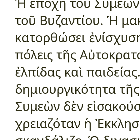
Ἡ ἐποχὴ τοῦ Συμεὼν
τοῦ Βυζαντίου. Ἡ μα
κατορθώσει ἐνίσχυση
πόλεις τῆς Αὐτοκρατ
ἐλπίδας καὶ παιδείας
δημιουργικότητα τῆς
Συμεὼν δὲν εἰσακού
χρειαζόταν ἡ Ἐκκλησί