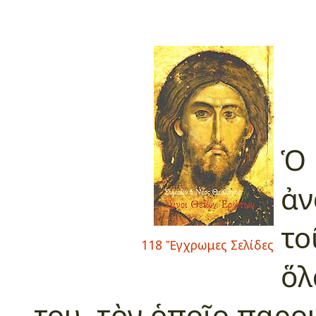
Ὁ 
ἀν
το
118 Ἔγχρωμες Σελίδες
ὅλ
του, τὸν ὁποῖο παρομ