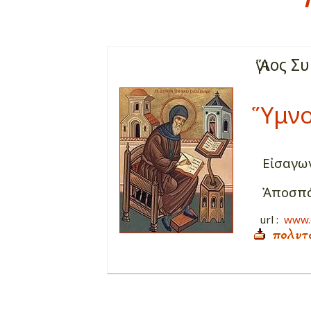
Ἅγιος Σ
Ὕμνο
Εἰσαγωγή
Ἀποσπάσ
url
:
www.e