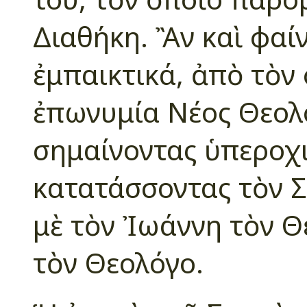
Διαθήκη. Ἂν καὶ φαί
ἐμπαικτικά, ἀπὸ τὸν
ἐπωνυμία Νέος Θεολ
σημαίνοντας ὑπεροχ
κατατάσσοντας τὸν 
μὲ τὸν Ἰωάννη τὸν Θ
τὸν Θεολόγο.