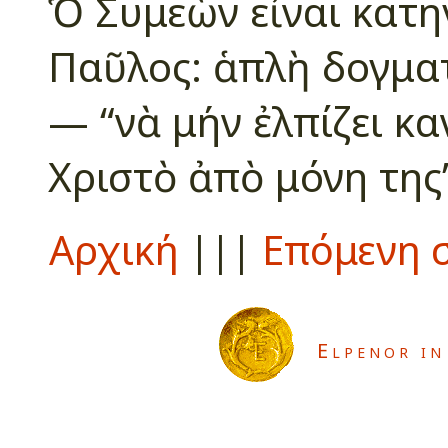
Ὁ Συμεὼν εἶναι κατη
Παῦλος: ἁπλὴ δογματ
— “νὰ μήν ἐλπίζει κα
Χριστὸ ἀπὸ μόνη της”
Αρχική
|||
Επόμενη σ
Elpenor in