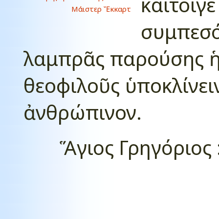
καίτοιγ
Μάιστερ Ἔκκαρτ
συμπεσό
λαμπρᾶς παρούσης ἡ
θεοφιλοῦς ὑποκλίνειν
ἀνθρώπινον
.
Ἅγιος Γρηγόριος 