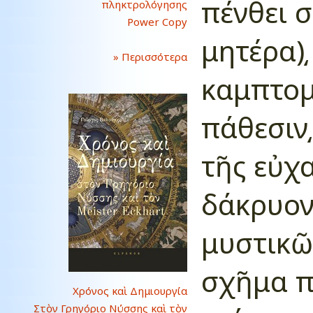
πένθει 
πληκτρολόγησης
Power Copy
μητέρα)͵
» Περισσότερα
καμπτομ
πάθεσιν
τῆς εὐχ
δάκρυον
μυστικῶ
σχῆμα π
Χρόνος καὶ Δημιουργία
Στὸν Γρηγόριο Νύσσης καὶ τὸν