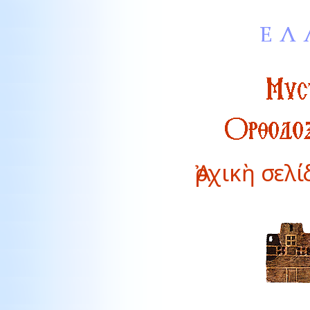
Ἀρχικὴ σελ