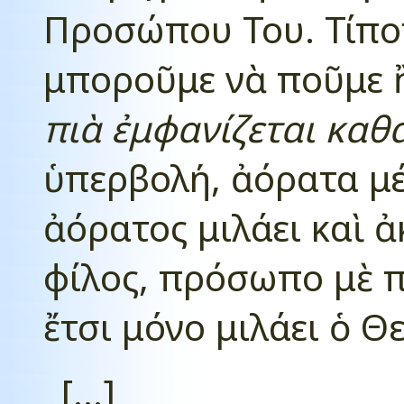
Προσώπου Του. Τίπο
μποροῦμε νὰ ποῦμε ἢ
πιὰ ἐμφανίζεται καθ
ὑπερβολή, ἀόρατα μ
ἀόρατος μιλάει καὶ ἀ
φίλος, πρόσωπο μὲ π
ἔτσι μόνο μιλάει ὁ Θε
[...]