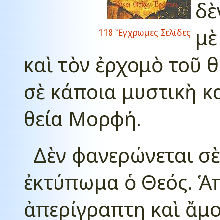
δὲ
μὲ
118 Ἔγχρωμες Σελίδες
καὶ τὸν ἐρχομὸ τοῦ 
σὲ κάποια μυστικὴ κ
θεία Μορφή.
Δὲν φανερώνεται σὲ
ἐκτύπωμα ὁ Θεός. Ἁπ
ἀπερίγραπτη καὶ ἄμ