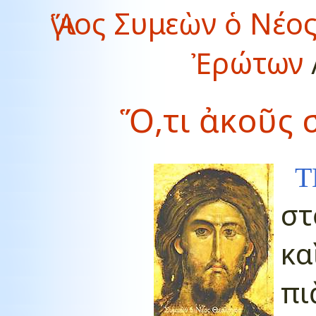
Ἅγιος Συμεὼν ὁ Νέο
Ἐρώτων
Ὅ,τι ἀκοῦς σ
Τ
στ
κα
πι