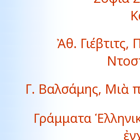
Κ
Ἀθ. Γιέβτιτς,
Ντοσ
Γ. Βαλσάμης, Μιὰ 
Γράμματα Ἑλληνικ
ἐγ