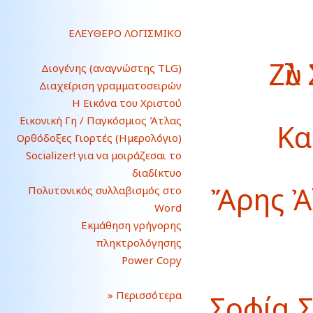
ΕΛΕΥΘΕΡΟ ΛΟΓΙΣΜΙΚΟ
Ζὺλ
Διογένης (αναγνώστης TLG)
Διαχείριση γραμματοσειρών
Η Εικόνα του Χριστού
Εικονική Γη / Παγκόσμιος Άτλας
Κα
Ορθόδοξες Γιορτές (Ημερολόγιο)
Socializer! για να μοιράζεσαι το
διαδίκτυο
Ἄρης Ἀ
Πολυτονικός συλλαβισμός στο
Word
Εκμάθηση γρήγορης
πληκτρολόγησης
Power Copy
» Περισσότερα
Σοφία 