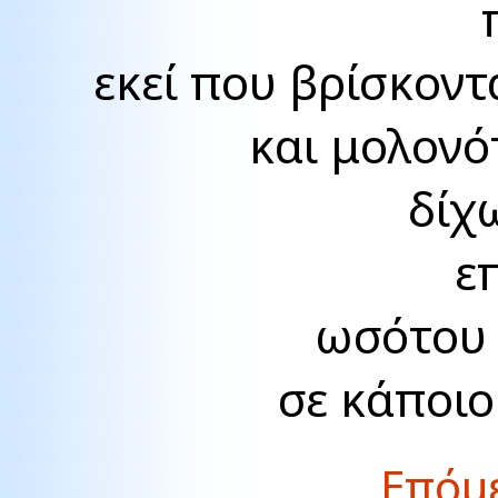
εκεί που βρίσκοντ
και μολονό
δίχ
ε
ωσότου 
σε κάποιο
Επόμε