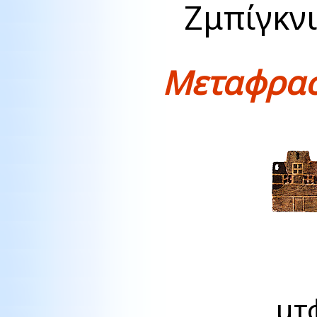
Ζμπίγκν
Μεταφρασ
μτ