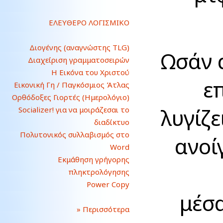
ΕΛΕΥΘΕΡΟ ΛΟΓΙΣΜΙΚΟ
Διογένης (αναγνώστης TLG)
Ωσάν 
Διαχείριση γραμματοσειρών
Η Εικόνα του Χριστού
ε
Εικονική Γη / Παγκόσμιος Άτλας
Ορθόδοξες Γιορτές (Ημερολόγιο)
λυγίζε
Socializer! για να μοιράζεσαι το
διαδίκτυο
Πολυτονικός συλλαβισμός στο
ανοί
Word
Εκμάθηση γρήγορης
πληκτρολόγησης
Power Copy
μέσα
» Περισσότερα