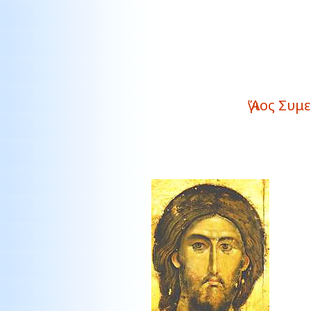
Ἅγιος Συ