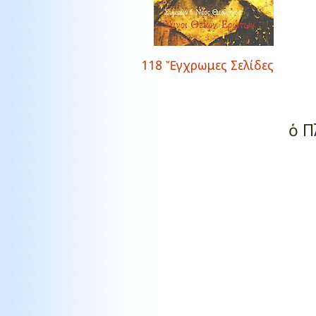
118 Ἔγχρωμες Σελίδες
ὁ Π