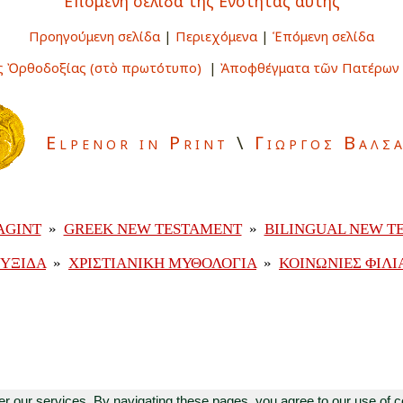
Επόμενη σελίδα της Ενότητας αυτής
Προηγούμενη σελίδα
|
Περιεχόμενα
|
Ἑπόμενη σελίδα
ς Ὀρθοδοξίας (στὸ πρωτότυπο)
|
Ἀποφθέγματα τῶν Πατέρων (
Elpenor in Print
\
Γιωργος Βαλσ
er our services. By navigating these pages, you agree to our use of 