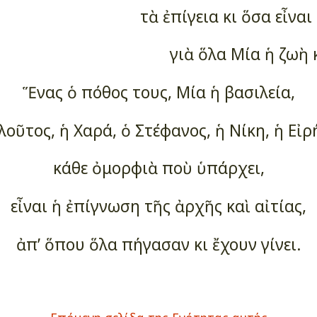
τὰ ἐπίγεια κι ὅσα εἶνα
γιὰ ὅλα Μία ἡ ζωὴ 
Ἕνας ὁ πόθος τους, Μία ἡ βασιλεία,
λοῦτος, ἡ Χαρά, ὁ Στέφανος, ἡ Νίκη, ἡ Εἰρ
κάθε ὀμορφιὰ ποὺ ὑπάρχει,
εἶναι ἡ ἐπίγνωση τῆς ἀρχῆς καὶ αἰτίας,
ἀπ’ ὅπου ὅλα πήγασαν κι ἔχουν γίνει.