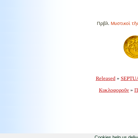
Πρβλ.
Μυστικοὶ τῆ
Cookies help us deliv