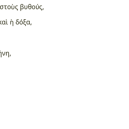
ι στοὺς βυθούς,
καὶ ἡ δόξα,
ήνη,