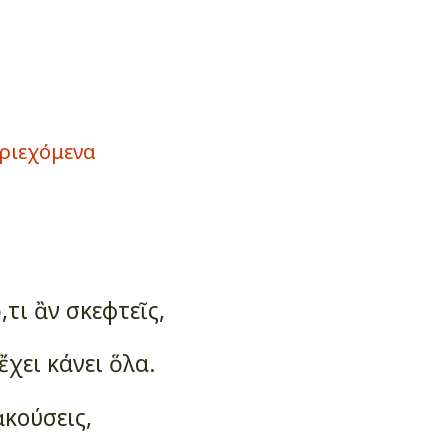
ριεχόμενα
τι ἂν σκεφτεῖς,
ἔχει κάνει ὅλα.
ἀκούσεις,