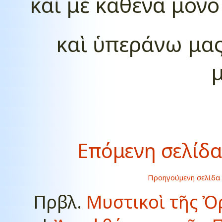
καὶ μὲ καθένα μόνο
καὶ ὑπεράνω μας
μ
Επόμενη σελίδα
Προηγούμενη σελίδα
Πρβλ.
Μυστικοὶ τῆς Ὀ