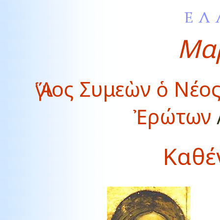
Μαρ
Ἅγιος Συμεὼν ὁ Νέο
Ἐρώτων
Καθέ