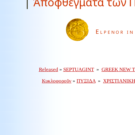
|
Ἀποφθέγματα τῶν Π
Elpenor in