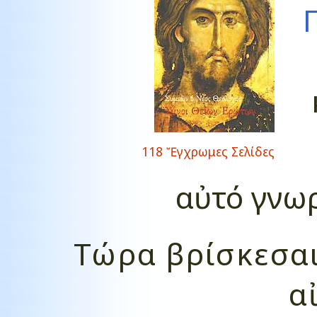
118 Ἔγχρωμες Σελίδες
αὐτό γνωρ
Τώρα
βρίσκεσα
α