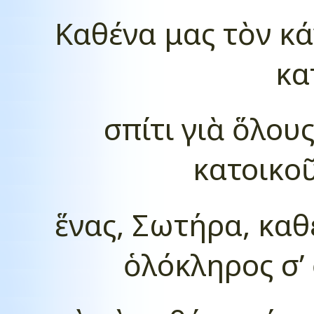
Καθένα μας τὸν κάν
κα
σπίτι γιὰ ὅλους
κατοικοῦ
ἕνας, Σωτήρα, καθ
ὁλόκληρος σ’