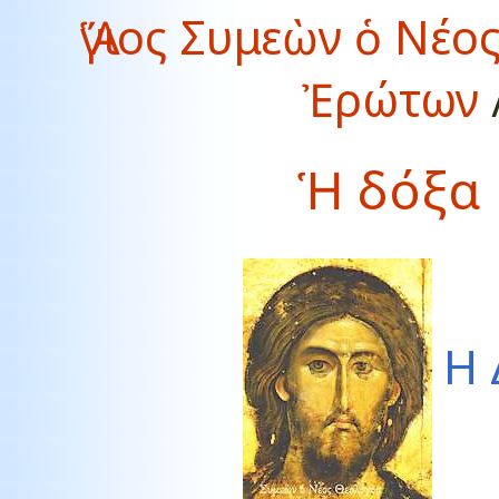
Ἅγιος Συμεὼν ὁ Νέο
Ἐρώτων
Ἡ δόξα 
Η