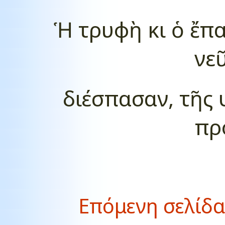
Ἡ τρυφὴ κι ὁ ἔπα
νε
διέσπασαν, τῆς 
πρ
Επόμενη σελίδα